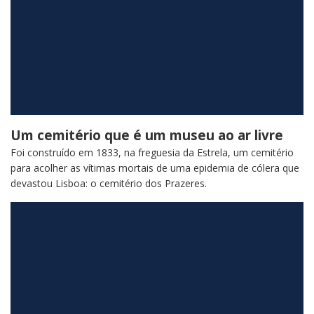
Um cemitério que é um museu ao ar livre
Foi construído em 1833, na freguesia da Estrela, um cemitério
para acolher as vítimas mortais de uma epidemia de cólera que
devastou Lisboa: o cemitério dos Prazeres.