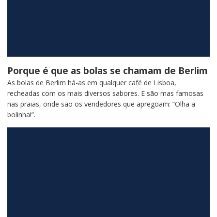
Porque é que as bolas se chamam de Berlim
As bolas de Berlim há-as em qualquer café de Lisboa,
recheadas com os mais diversos sabores. E são mas famosas
nas praias, onde são os vendedores que apregoam: “Olha a
bolinha!”.