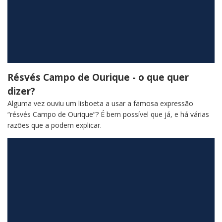
Résvés Campo de Ourique - o que quer
dizer?
Alguma vez ouviu um lisboeta a usar a famosa expressão
“résvés Campo de Ourique”? É bem possível que já, e há várias
razões que a podem explicar.