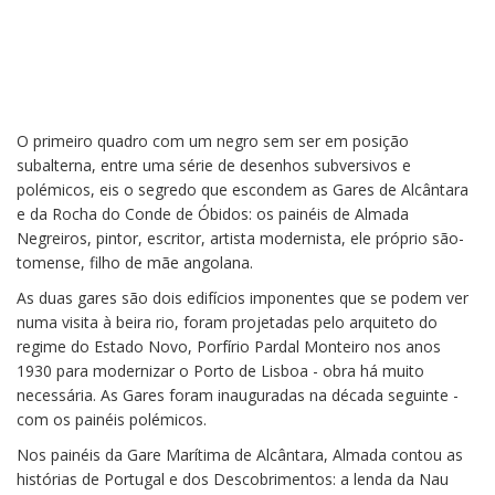
Os painéis de Almada, tesouros
O primeiro quadro com um negro sem ser em posição
subalterna, entre uma série de desenhos subversivos e
escondidos nas gares de
polémicos, eis o segredo que escondem as Gares de Alcântara
Alcântara
e da Rocha do Conde de Óbidos: os painéis de Almada
Negreiros, pintor, escritor, artista modernista, ele próprio são-
tomense, filho de mãe angolana.
As duas gares são dois edifícios imponentes que se podem ver
numa visita à beira rio, foram projetadas pelo arquiteto do
regime do Estado Novo, Porfírio Pardal Monteiro nos anos
1930 para modernizar o Porto de Lisboa - obra há muito
necessária. As Gares foram inauguradas na década seguinte -
com os painéis polémicos.
Nos painéis da Gare Marítima de Alcântara, Almada contou as
histórias de Portugal e dos Descobrimentos: a lenda da Nau