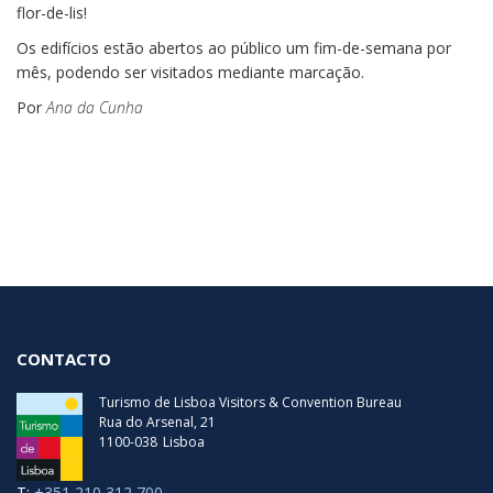
flor-de-lis!
Os edifícios estão abertos ao público um fim-de-semana por
mês, podendo ser visitados mediante marcação.
Por
Ana da Cunha
CONTACTO
Turismo de Lisboa Visitors & Convention Bureau
Rua do Arsenal, 21
1100-038
Lisboa
T:
+351 210 312 700