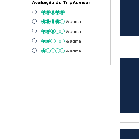
Avaliação do TripAdvisor
& acima
& acima
& acima
& acima