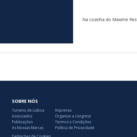
Na cozinha do Maxime Rest
SOBRE NÓS
Turismo de Lisboa
Imprensa
Associados
Organize a congress
Publicações
Termos e Condições
As Nossas Marcas
Política de Privacidade
Definições de Cookies