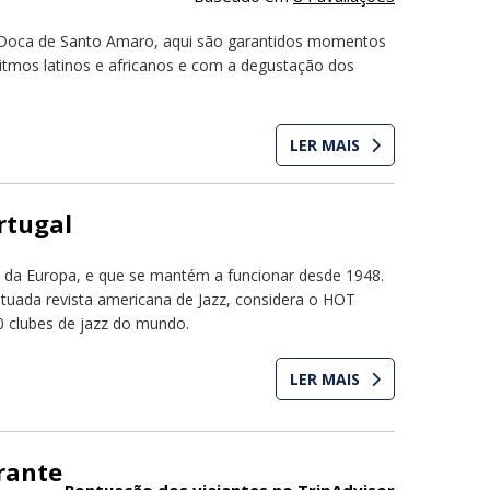
 Doca de Santo Amaro, aqui são garantidos momentos
tmos latinos e africanos e com a degustação dos
LER MAIS
rtugal
z da Europa, e que se mantém a funcionar desde 1948.
tuada revista americana de Jazz, considera o HOT
 clubes de jazz do mundo.
LER MAIS
rante
Pontuação dos viajantes no TripAdvisor