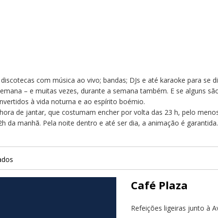
e discotecas com música ao vivo; bandas; DJs e até karaoke para se di
emana – e muitas vezes, durante a semana também. E se alguns são v
onvertidos à vida noturna e ao espírito boémio.
hora de jantar, que costumam encher por volta das 23 h, pelo menos
h da manhã. Pela noite dentro e até ser dia, a animação é garantida. 
ados
Café Plaza
Refeições ligeiras junto à 