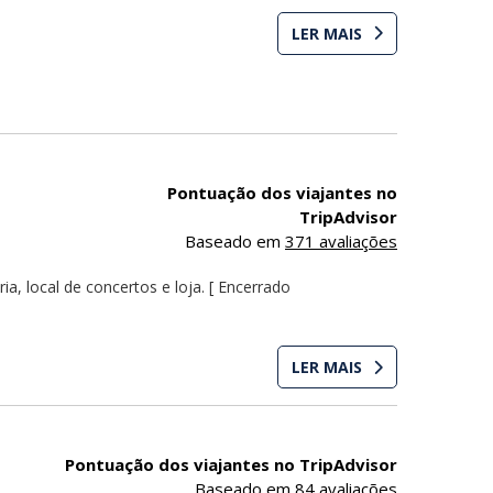
LER MAIS
Pontuação dos viajantes no
TripAdvisor
Baseado em
371 avaliações
ria, local de concertos e loja. [ Encerrado
LER MAIS
Pontuação dos viajantes no TripAdvisor
Baseado em
84 avaliações