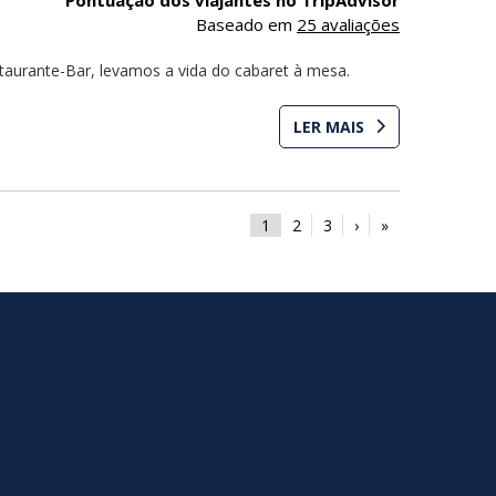
Baseado em
25 avaliações
aurante-Bar, levamos a vida do cabaret à mesa.
LER MAIS
1
2
3
›
»