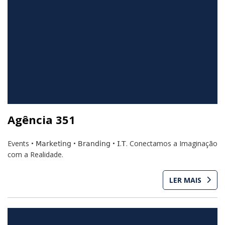
Agência 351
Events • 𝖬𝖺𝗋𝗄𝖾𝗍𝗂𝗇𝗀 • 𝖡𝗋𝖺𝗇𝖽𝗂𝗇𝗀 • 𝖨.𝖳. Conectamos a Imaginação
com a Realidade.
LER MAIS