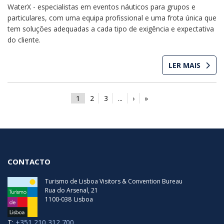
WaterX - especialistas em eventos náuticos para grupos e
particulares, com uma equipa profissional e uma frota única que
tem soluções adequadas a cada tipo de exigência e expectativa
do cliente.
LER MAIS
1
2
3
...
›
»
CONTACTO
Turismo de Lisboa Visitors & Convention Bureau
Rua do Arsenal, 21
1100-038
Lisboa
T:
+351 210 312 700