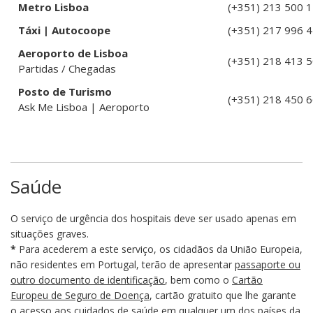
Metro Lisboa
(+351) 213 500 
Táxi | Autocoope
(+351) 217 996 
Aeroporto de Lisboa
(+351) 218 413 
Partidas / Chegadas
Posto de Turismo
(+351) 218 450 
Ask Me Lisboa | Aeroporto
Saúde
O serviço de urgência dos hospitais deve ser usado apenas em
situações graves.
*
Para acederem a este serviço, os cidadãos da União Europeia,
não residentes em Portugal, terão de apresentar
passaporte ou
outro documento de identificação
, bem como o
Cartão
Europeu de Seguro de Doença
, cartão gratuito que lhe garante
o acesso aos cuidados de saúde em qualquer um dos países da