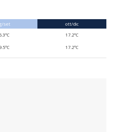
g/set
ott/dic
6.3ºC
17.2ºC
9.5ºC
17.2ºC