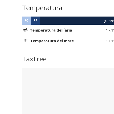
Temperatura
gen/
ºC
ºF
Temperatura dell´aria
17.1
Temperatura del mare
17.1
TaxFree