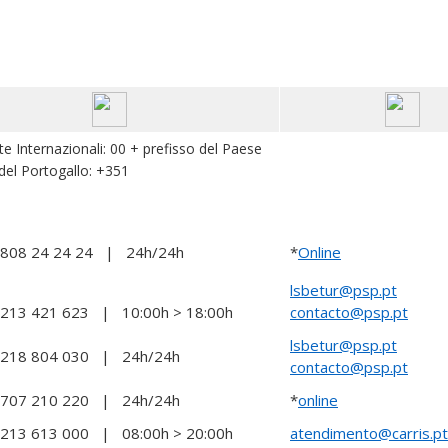
e Internazionali: 00 + prefisso del Paese
del Portogallo: +351
 808 24 24 24 | 24h/24h
*
Online
lsbetur@psp.pt
 213 421 623 | 10:00h > 18:00h
contacto@psp.pt
lsbetur@psp.pt
 218 804 030 | 24h/24h
contacto@psp.pt
 707 210 220 | 24h/24h
*
online
 213 613 000 | ­08:00h > 20:00h
atendimento@carris.pt