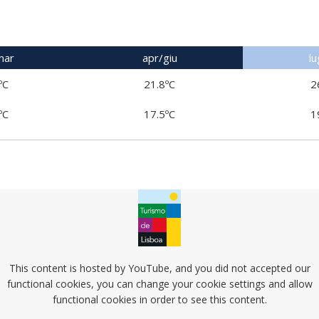
mar
apr/giu
lu
ºC
21.8ºC
2
ºC
17.5ºC
1
This content is hosted by YouTube, and you did not accepted our
functional cookies, you can change your cookie settings and allow
functional cookies in order to see this content.