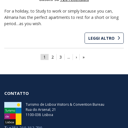
For a holiday, to Study to work or simply because you can,
Almaria has the perfect apartments to rest for a short or long
period…as you wish.
LEGGI ALTRO
1
2
3
...
›
»
CONTATTO
Turismo de Lisboa Visitors & Convention Bureau
Rua do Arsenal, 21
1100-038
Lisboa
T:
+351 210 312 700