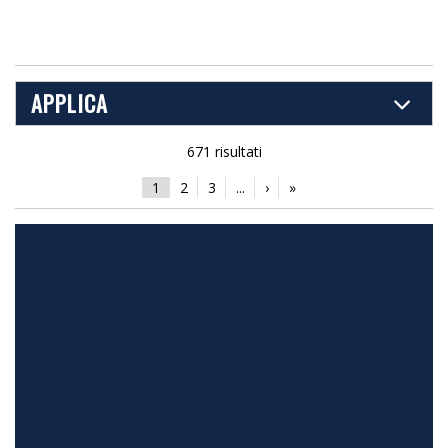
APPLICA
671 risultati
1
2
3
...
›
»