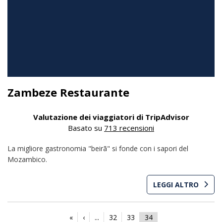
Zambeze Restaurante
Valutazione dei viaggiatori di TripAdvisor
Basato su
713 recensioni
La migliore gastronomia "beirã" si fonde con i sapori del
Mozambico.
LEGGI ALTRO
«
‹
...
32
33
34