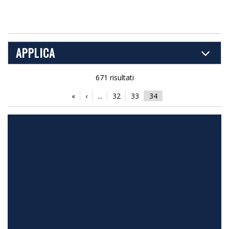
APPLICA
671 risultati
«
‹
...
32
33
34