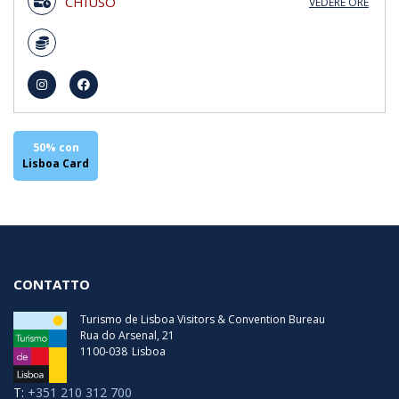
CHIUSO
VEDERE ORE
domenica
10:00 - 18:00
lunedi
CHIUSO
martedi
CHIUSO
mercoledì
10:00 - 18:00
giovedi
10:00 - 18:00
venerdì
10:00 - 18:00
sabato
10:00 - 18:00
50% con
Lisboa Card
CONTATTO
Turismo de Lisboa Visitors & Convention Bureau
Rua do Arsenal, 21
1100-038
Lisboa
T:
+351 210 312 700