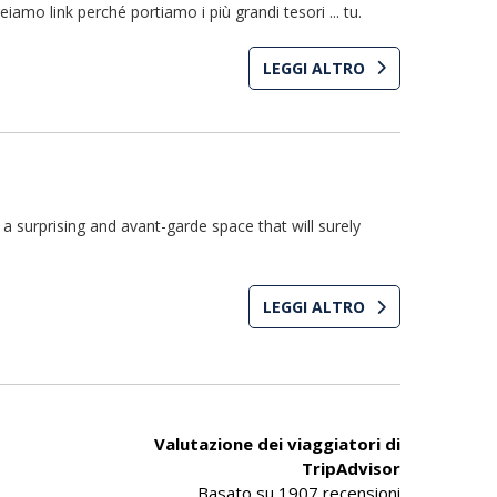
mo link perché portiamo i più grandi tesori ... tu.
LEGGI ALTRO
 surprising and avant-garde space that will surely
LEGGI ALTRO
Valutazione dei viaggiatori di
TripAdvisor
Basato su
1907 recensioni