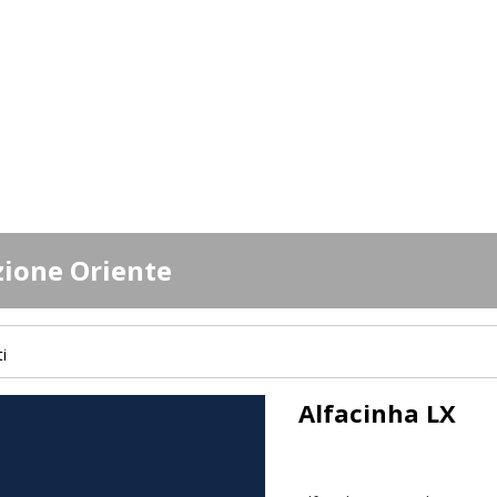
zione Oriente
ti
Alfacinha LX