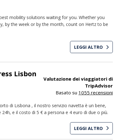
best mobility solutions waiting for you. Whether you
ay, by the week or by the month, count on Hertz to be
LEGGI ALTRO
ress Lisbon
Valutazione dei viaggiatori di
TripAdvisor
Basato su
1055 recensioni
porto di Lisbona , il nostro servizio navetta è un bene,
e 24h, e il costo di 5 € a persona e 4 euro di due o più.
LEGGI ALTRO