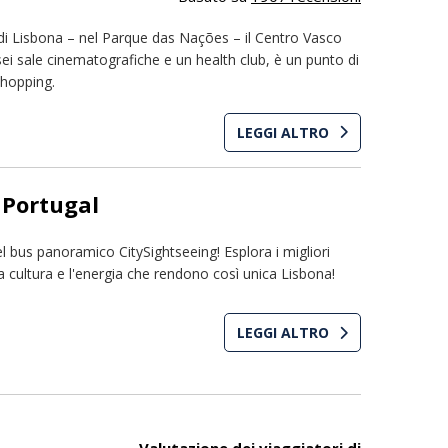
di Lisbona – nel Parque das Nações – il Centro Vasco
i sale cinematografiche e un health club, è un punto di
shopping.
LEGGI ALTRO
 Portugal
 bus panoramico CitySightseeing! Esplora i migliori
cultura e l'energia che rendono così unica Lisbona!
LEGGI ALTRO
Valutazione dei viaggiatori di