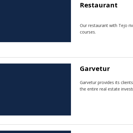
Restaurant
Our restaurant with Tejo riv
courses.
Garvetur
Garvetur provides its client
the entire real estate inves