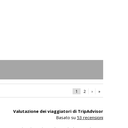
Padig
1
2
›
»
Valutazione dei viaggiatori di TripAdvisor
Basato su
53 recensioni