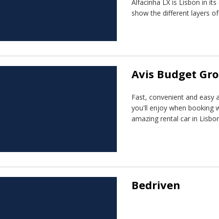
Alfacinha LX is Lisbon in i
show the different layers of 
Avis Budget Gr
Fast, convenient and easy a
you'll enjoy when booking w
amazing rental car in Lisbon
Bedriven