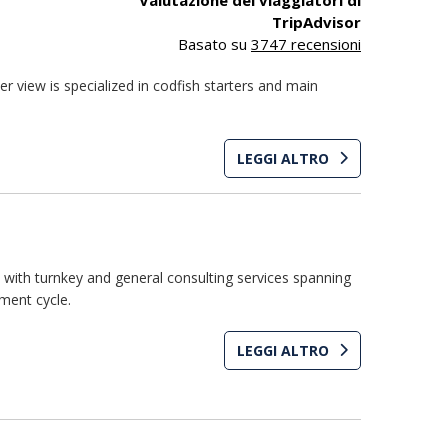
TripAdvisor
Basato su
3747 recensioni
er view is specialized in codfish starters and main
LEGGI ALTRO
s with turnkey and general consulting services spanning
tment cycle.
LEGGI ALTRO