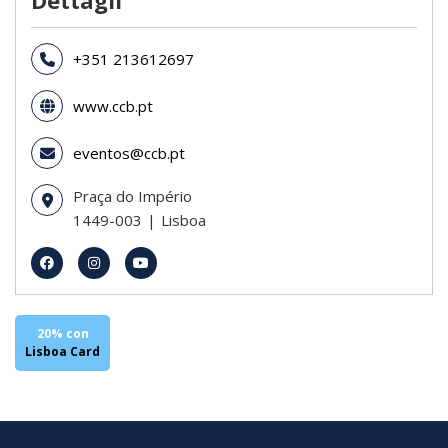
Dettagli
+351 213612697
www.ccb.pt
eventos@ccb.pt
Praça do Império
1449-003
Lisboa
20% con
Lisboa Card