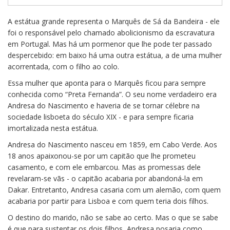
A estátua grande representa o Marquês de Sá da Bandeira - ele
foi o responsável pelo chamado abolicionismo da escravatura
em Portugal. Mas há um pormenor que lhe pode ter passado
despercebido: em baixo há uma outra estátua, a de uma mulher
acorrentada, com o filho ao colo.
Essa mulher que aponta para o Marquês ficou para sempre
conhecida como “Preta Fernanda”. O seu nome verdadeiro era
Andresa do Nascimento e haveria de se tornar célebre na
sociedade lisboeta do século XIX - e para sempre ficaria
imortalizada nesta estátua.
Andresa do Nascimento nasceu em 1859, em Cabo Verde. Aos
18 anos apaixonou-se por um capitão que lhe prometeu
casamento, e com ele embarcou. Mas as promessas dele
revelaram-se vãs - o capitão acabaria por abandoná-la em
Dakar. Entretanto, Andresa casaria com um alemão, com quem
acabaria por partir para Lisboa e com quem teria dois filhos.
O destino do marido, não se sabe ao certo. Mas o que se sabe
é que para sustentar os dois filhos, Andresa posaria como