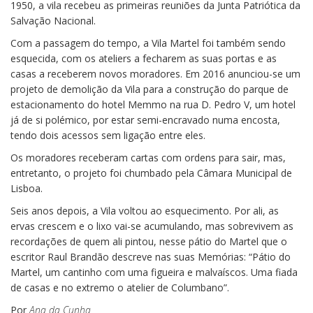
1950, a vila recebeu as primeiras reuniões da Junta Patriótica da
Salvação Nacional.
Com a passagem do tempo, a Vila Martel foi também sendo
esquecida, com os ateliers a fecharem as suas portas e as
casas a receberem novos moradores. Em 2016 anunciou-se um
projeto de demolição da Vila para a construção do parque de
estacionamento do hotel Memmo na rua D. Pedro V, um hotel
já de si polémico, por estar semi-encravado numa encosta,
tendo dois acessos sem ligação entre eles.
Os moradores receberam cartas com ordens para sair, mas,
entretanto, o projeto foi chumbado pela Câmara Municipal de
Lisboa.
Seis anos depois, a Vila voltou ao esquecimento. Por ali, as
ervas crescem e o lixo vai-se acumulando, mas sobrevivem as
recordações de quem ali pintou, nesse pátio do Martel que o
escritor Raul Brandão descreve nas suas Memórias: “Pátio do
Martel, um cantinho com uma figueira e malvaíscos. Uma fiada
de casas e no extremo o atelier de Columbano”.
Por
Ana da Cunha