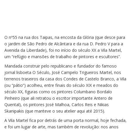
O nº55 na rua dos Taipas, na encosta da Glória (que desce para
Uma vila de artistas escondida no
o jardim de São Pedro de Alcântara e da rua D. Pedro V para a
Príncipe Real
Avenida da Liberdade), foi no início do século XX a Vila Martel,
um “refúgio e mansões de trabalho de pintores e escultores”.
Mandada construir pelo republicano e fundador do famoso
jornal lisboeta O Século, José Campelo Trigueiros Martel, nos
terrenos traseiros da casa dos Condes de Castelo Branco, a Vila
(ou “pátio”) acolheu, entre finais do século XIX e meados do
século XX, figuras como os pintores Columbano Bordalo
Pinheiro (que ali retratou o escritor importante Antero de
Quental), os pintores José Malhoa, Carlos Reis e Nikias
Skanipakis (que manteve o seu atelier aqui até 2015).
A Vila Martel fica por detrás de uma porta normal, hoje fechada,
e foi um lugar de arte, mas também de revolução: nos anos