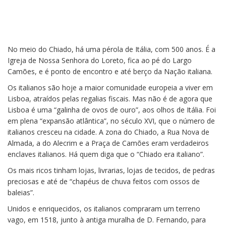
No meio do Chiado, há uma pérola de Itália, com 500 anos. É a
A Igreja que fundou Itália, no
Igreja de Nossa Senhora do Loreto, fica ao pé do Largo
Chiado
Camões, e é ponto de encontro e até berço da Nação italiana.
Os italianos são hoje a maior comunidade europeia a viver em
Lisboa, atraídos pelas regalias fiscais. Mas não é de agora que
Lisboa é uma “galinha de ovos de ouro”, aos olhos de Itália. Foi
em plena “expansão atlântica”, no século XVI, que o número de
italianos cresceu na cidade. A zona do Chiado, a Rua Nova de
Almada, a do Alecrim e a Praça de Camões eram verdadeiros
enclaves italianos. Há quem diga que o “Chiado era italiano”.
Os mais ricos tinham lojas, livrarias, lojas de tecidos, de pedras
preciosas e até de “chapéus de chuva feitos com ossos de
baleias”.
Unidos e enriquecidos, os italianos compraram um terreno
vago, em 1518, junto à antiga muralha de D. Fernando, para