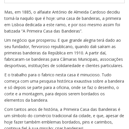
Mas, em 1885, o alfaiate António de Almeida Cardoso decidiu
torná-la naquilo que é hoje: uma casa de bandeiras, a primeira
em Lisboa dedicada a este ramo, e por isso mesmo assim foi
batizada “A Primeira Casa das Bandeiras”.
Um negócio que prosperou. E que grande alegria terá dado ao
seu fundador, fervoroso republicano, quando dali saíram as
primeiras bandeiras da República em 1910. A partir daí,
fabricaram-se bandeiras para Câmaras Municipais, associações
desportivas, instituições de solidariedade e clientes particulares.
E o trabalho para o fabrico nesta casa é minucioso. Tudo
começa com uma pesquisa histórica exaustiva sobre a bandeira
e só depois se parte para a oficina, onde se faz o desenho, o
corte e a montagem, para depois serem bordados os
elementos da bandeira.
Com tantos anos de história, a Primeira Casa das Bandeiras é
um símbolo do comércio tradicional da cidade, e que, apesar de
hoje fazer também emblemas bordados, pins e carimbos,
continua fiel à sua missão: criar bandeiras!