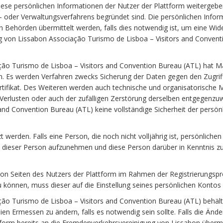
 persönlichen Informationen der Nutzer der Plattform weitergeben 
s- oder Verwaltungsverfahrens begründet sind. Die persönlichen Inf
en Behörden übermittelt werden, falls dies notwendig ist, um eine Wi
ng von Lissabon Associação Turismo de Lisboa – Visitors and Convent
ão Turismo de Lisboa – Visitors and Convention Bureau (ATL) hat 
en. Es werden Verfahren zwecks Sicherung der Daten gegen den Zugriff
fikat. Des Weiteren werden auch technische und organisatorische Mit
 Verlusten oder auch der zufälligen Zerstörung derselben entgegenz
nd Convention Bureau (ATL) keine vollständige Sicherheit der persönl
 werden. Falls eine Person, die noch nicht volljährig ist, persönliche
 dieser Person aufzunehmen und diese Person darüber in Kenntnis zu s
von Seiten des Nutzers der Plattform im Rahmen der Registrierungsp
zu können, muss dieser auf die Einstellung seines persönlichen Kontos 
 Turismo de Lisboa – Visitors and Convention Bureau (ATL) behält sic
en Ermessen zu ändern, falls es notwendig sein sollte. Falls die Ände
ttform bereits an die Fremdenverkehrsvereinigung von Lissabon übermit