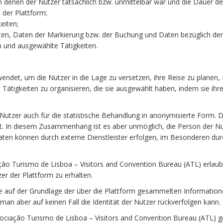
n denen der Nutzer tatsächlich bzw. unmittelbar war und die Dauer d
 der Plattform;
eiten;
iten, Daten der Markierung bzw. der Buchung und Daten bezüglich der
 und ausgewählte Tätigkeiten.
ndet, um die Nutzer in die Lage zu versetzen, ihre Reise zu planen,
tigkeiten zu organisieren, die sie ausgewählt haben, indem sie ihre
 Nutzer auch für die statistische Behandlung in anonymisierte Form. 
et. In diesem Zusammenhang ist es aber unmöglich, die Person der N
aten können durch externe Dienstleister erfolgen, im Besonderen dur
o Turismo de Lisboa – Visitors and Convention Bureau (ATL) erlaubt
er der Plattform zu erhalten.
 die auf der Grundlage der über die Plattform gesammelten Informatio
man aber auf keinen Fall die Identität der Nutzer rückverfolgen kann.
ciação Turismo de Lisboa – Visitors and Convention Bureau (ATL) gese