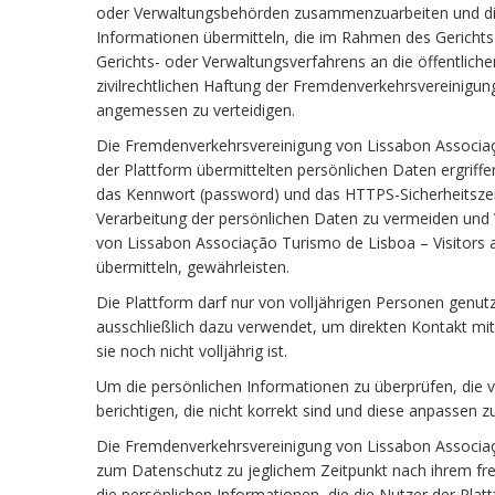
oder Verwaltungsbehörden zusammenzuarbeiten und diese
Informationen übermitteln, die im Rahmen des Gericht
Gerichts- oder Verwaltungsverfahrens an die öffentlich
zivilrechtlichen Haftung der Fremdenverkehrsvereinigu
angemessen zu verteidigen.
Die Fremdenverkehrsvereinigung von Lissabon Associaç
der Plattform übermittelten persönlichen Daten ergriff
das Kennwort (password) und das HTTPS-Sicherheitszerti
Verarbeitung der persönlichen Daten zu vermeiden und
von Lissabon Associação Turismo de Lisboa – Visitors a
übermitteln, gewährleisten.
Die Plattform darf nur von volljährigen Personen genutzt
ausschließlich dazu verwendet, um direkten Kontakt mit
sie noch nicht volljährig ist.
Um die persönlichen Informationen zu überprüfen, die 
berichtigen, die nicht korrekt sind und diese anpassen 
Die Fremdenverkehrsvereinigung von Lissabon Associação
zum Datenschutz zu jeglichem Zeitpunkt nach ihrem frei
die persönlichen Informationen, die die Nutzer der Pla