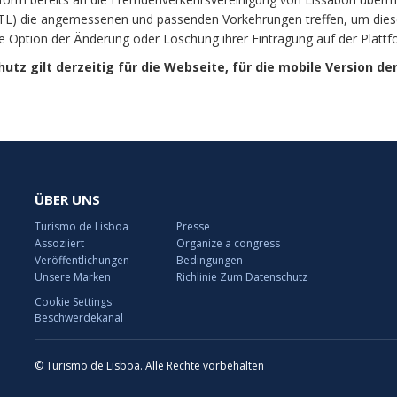
TL) die angemessenen und passenden Vorkehrungen treffen, um diese 
Option der Änderung oder Löschung ihrer Eintragung auf der Plattfo
utz gilt derzeitig für die Webseite, für die mobile Version de
ÜBER UNS
Turismo de Lisboa
Presse
Assoziiert
Organize a congress
Veröffentlichungen
Bedingungen
Unsere Marken
Richlinie Zum Datenschutz
Cookie Settings
Beschwerdekanal
© Turismo de Lisboa. Alle Rechte vorbehalten