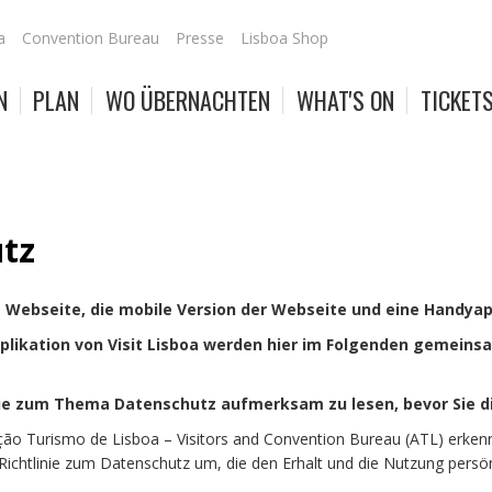
a
Convention Bureau
Presse
Lisboa Shop
N
PLAN
WO ÜBERNACHTEN
WHAT'S ON
TICKET
utz
ie Webseite, die mobile Version der Webseite und eine Handyapp
plikation von Visit Lisboa werden hier im Folgenden gemeins
inie zum Thema Datenschutz aufmerksam zu lesen, bevor Sie d
 Turismo de Lisboa – Visitors and Convention Bureau (ATL) erkennt a
Richtlinie zum Datenschutz um, die den Erhalt und die Nutzung persön