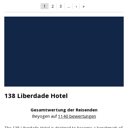
1
2
3
...
›
»
138 Liberdade Hotel
Gesamtwertung der Reisenden
Beyogen auf
1140 bewertungen
The 138 Liberdade Hotel is destined to become a benchmark of