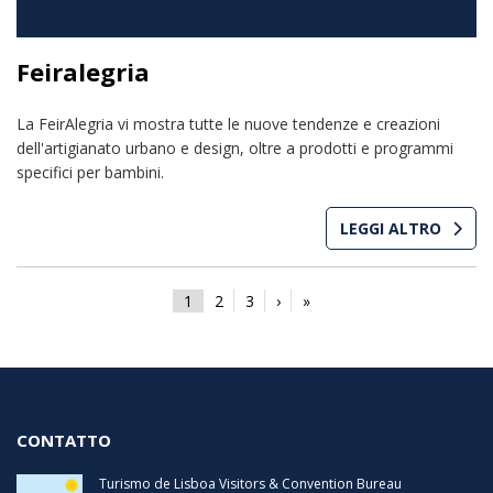
Feiralegria
La FeirAlegria vi mostra tutte le nuove tendenze e creazioni
dell'artigianato urbano e design, oltre a prodotti e programmi
specifici per bambini.
LEGGI ALTRO
1
2
3
›
»
CONTATTO
Turismo de Lisboa Visitors & Convention Bureau